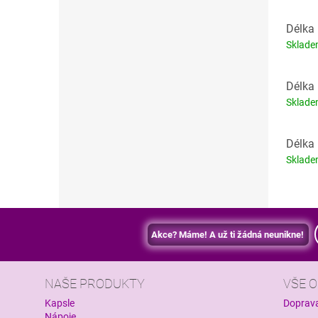
Délka 
Sklad
Délka 
Sklad
Délka 
Sklad
Akce? Máme! A už ti žádná neunikne!
NAŠE PRODUKTY
VŠE 
Kapsle
Doprava
Nápoje