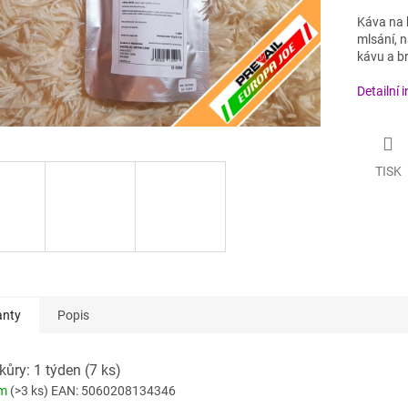
Káva na h
mlsání, 
kávu a br
Detailní 
TISK
anty
Popis
kůry: 1 týden (7 ks)
em
(>3 ks)
EAN:
5060208134346