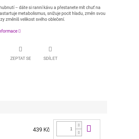
ubnutí – dáte si ranní kávu a přestanete mít chuť na
nastartuje metabolismus, snižuje pocit hladu, změn svou
zy změníš velikost svého oblečení.
informace
ZEPTAT SE
SDÍLET
Do košíku
439 Kč