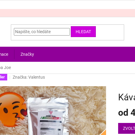
HLEDAT
rmace
Značky
pa Joe
Značka:
Valentus
ler
Káv
od
4
Měrná
cena:
ZVOLT