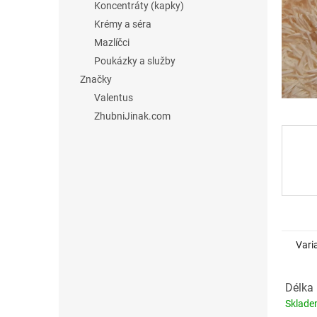
p
Koncentráty (kapky)
a
Krémy a séra
n
Mazlíčci
e
Poukázky a služby
l
Značky
Valentus
ZhubniJinak.com
Vari
Délka 
Sklad