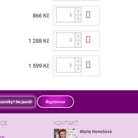
Do košíku
866 Kč
Do košíku
1 288 Kč
Do košíku
1 599 Kč
Registrovat
kazníky? No jasně!
ACE
KONTAKT
Marie Honešová
ích