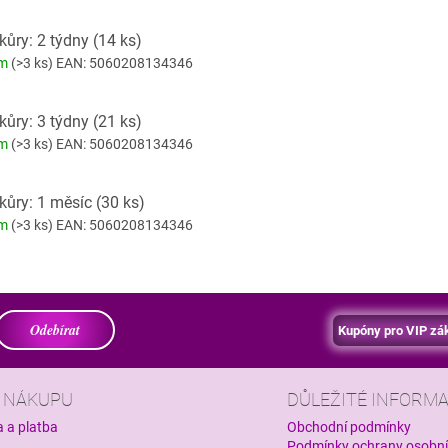
kůry: 2 týdny (14 ks)
em
(>3 ks)
EAN:
5060208134346
kůry: 3 týdny (21 ks)
em
(>3 ks)
EAN:
5060208134346
kůry: 1 měsíc (30 ks)
em
(>3 ks)
EAN:
5060208134346
Odebírat
Kupóny pro VIP zá
O NÁKUPU
DŮLEŽITÉ INFORM
 a platba
Obchodní podmínky
Podmínky ochrany osobn