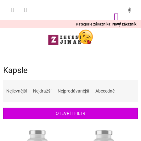
Přejít
na
obsah
NÁKUP
KOŠÍK
Kategorie zákazníka:
Nový zákazník
Kapsle
Ř
a
Nejlevnější
Nejdražší
Nejprodávanější
Abecedně
z
e
n
OTEVŘÍT FILTR
í
p
V
r
ý
o