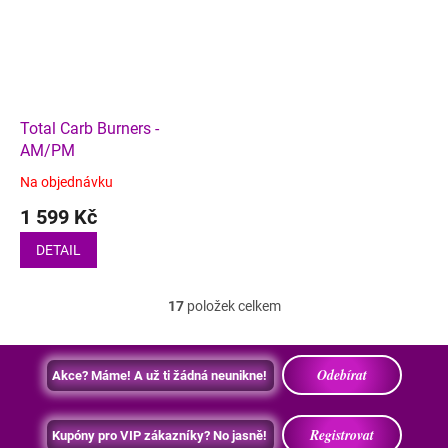
Total Carb Burners -
AM/PM
Na objednávku
1 599 Kč
DETAIL
17
položek celkem
O
v
l
á
Odebírat
Akce? Máme! A už ti žádná neunikne!
d
a
c
Registrovat
Kupóny pro VIP zákazníky? No jasně!
í