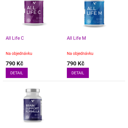
p
d
i
u
s
k
p
t
r
ů
o
d
All Life C
All Life M
u
k
Na objednávku
Na objednávku
t
790 Kč
790 Kč
ů
DETAIL
DETAIL