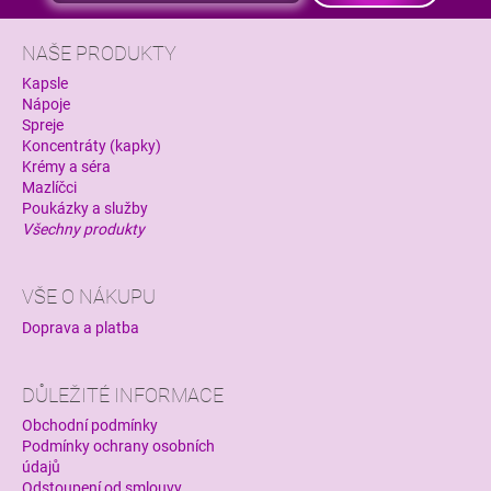
p
r
NAŠE PRODUKTY
v
k
Kapsle
y
Nápoje
v
Spreje
ý
Koncentráty (kapky)
p
Krémy a séra
i
Mazlíčci
s
Poukázky a služby
u
Všechny produkty
VŠE O NÁKUPU
Doprava a platba
DŮLEŽITÉ INFORMACE
Obchodní podmínky
Podmínky ochrany osobních
údajů
Odstoupení od smlouvy