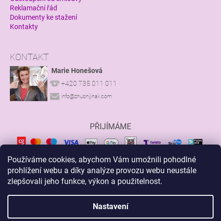
Reklamační řád
Dokumenty ke stažení
Kontakty
KONTAKT
Marie Honešová
+420 735 011 011
info@zhubnijinak.com
PŘIJÍMÁME
Používáme cookies, abychom Vám umožnili pohodlné
prohlížení webu a díky analýze provozu webu neustále
zlepšovali jeho funkce, výkon a použitelnost.
Z
á
Nastavení
Vytvořil Shoptet
p