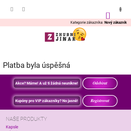
Přejít
na
obsah
NÁKUP
KOŠÍK
Kategorie zákazníka:
Nový zákazník
Platba byla úspěšná
Odebírat
Akce? Máme! A už ti žádná neunikne!
Registrovat
Kupóny pro VIP zákazníky? No jasně!
NAŠE PRODUKTY
Kapsle